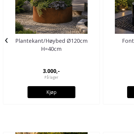
‹
Plantekant/Høybed Ø120cm
Font
H=40cm
3.000,-
På lager
Kjøp