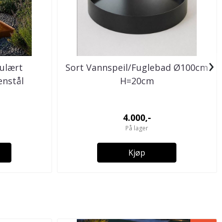
›
ulært
Sort Vannspeil/Fuglebad Ø100cm
enstål
H=20cm
4.000,-
På lager
Kjøp