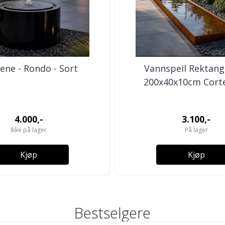
ene - Rondo - Sort
Vannspeil Rektang
200x40x10cm Cort
4.000,-
3.100,-
Ikke på lager
På lager
Kjøp
Kjøp
Bestselgere