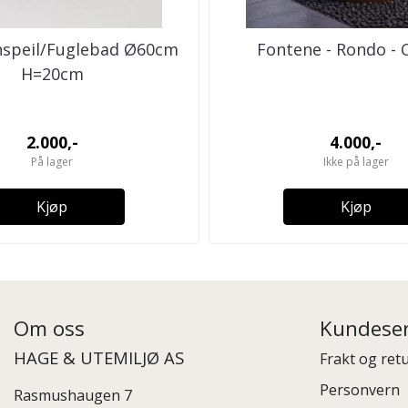
nspeil/Fuglebad Ø60cm
Fontene - Rondo - 
H=20cm
2.000,-
4.000,-
På lager
Ikke på lager
Kjøp
Kjøp
Om oss
Kundeser
HAGE & UTEMILJØ AS
Frakt og ret
Personvern
Rasmushaugen 7