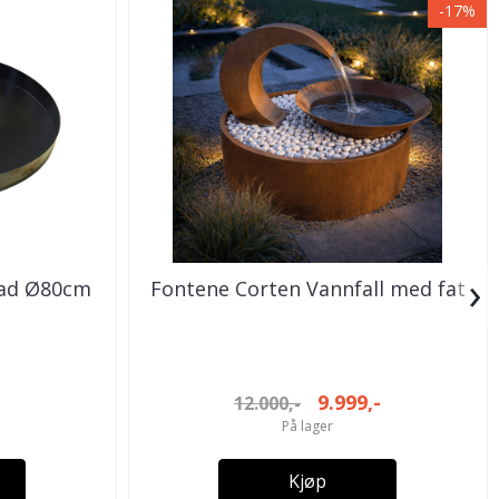
-17%
›
bad Ø80cm
Fontene Corten Vannfall med fat
9.999,-
12.000,-
På lager
Kjøp