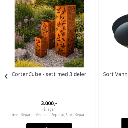
‹
CortenCube - sett med 3 deler
Sort Vann
3.000,-
På lager i
Liten - Separat, Medium - Separat, Stor - Separat