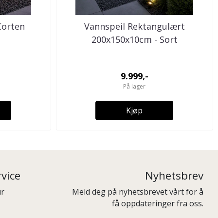
Corten
Vannspeil Rektangulært
200x150x10cm - Sort
9.999,-
På lager
Kjøp
vice
Nyhetsbrev
ur
Meld deg på nyhetsbrevet vårt for å
få oppdateringer fra oss.