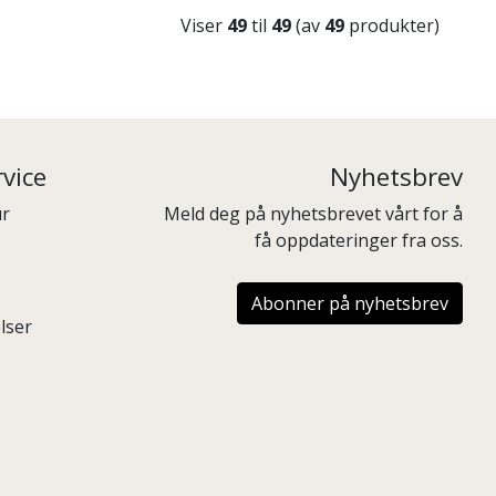
Viser
49
til
49
(av
49
produkter)
vice
Nyhetsbrev
ur
Meld deg på nyhetsbrevet vårt for å
få oppdateringer fra oss.
Abonner på nyhetsbrev
lser