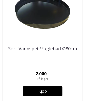
Sort Vannspeil/Fuglebad Ø80cm
2.000,-
På lager
Kjøp