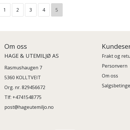
1
2
3
4
5
Om oss
Kundeser
HAGE & UTEMILJØ AS
Frakt og ret
Personvern
Rasmushaugen 7
Om oss
5360 KOLLTVEIT
Salgsbetinge
Org. nr. 829456672
Tlf:
+4741548775
post@hageutemiljo.no