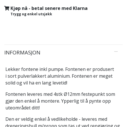
Kjøp nå - betal senere med Klarna
Trygg og enkel utsjekk
INFORMASJON
Lekker fontene inkl pumpe. Fontenen er produsert
i sort pulverlakkert aluminium. Fontenen er meget
solid og vil ha en lang levetid!
Fontenen leveres med 4stk Ø12mm festepunkt som
gjør den enkel å montere. Ypperlig til å pynte opp
uteområdet ditt!
Den er veldig enkel å vedlikeholde - leveres med
dreneringshull m/propp som tas ut ved rengjøring og