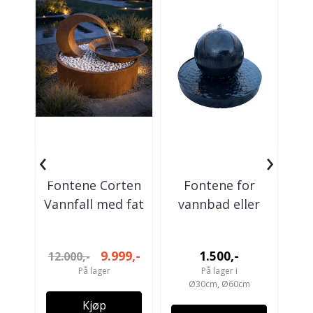
‹
›
Fontene Corten
Fontene for
Fo
Vannfall med fat
vannbad eller
hagedam - Globe
9.999,-
1.500,-
12.000,-
På lager
På lager i
Ø30cm, Ø60cm
Kjøp