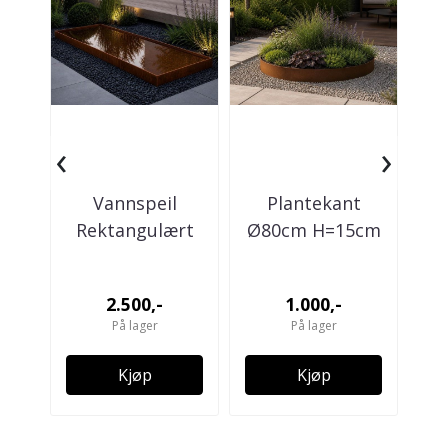
‹
›
Vannspeil
Plantekant
Rektangulært
Ø80cm H=15cm
R
120x60x10cm -
20
Corten
2.500,-
1.000,-
På lager
På lager
Kjøp
Kjøp