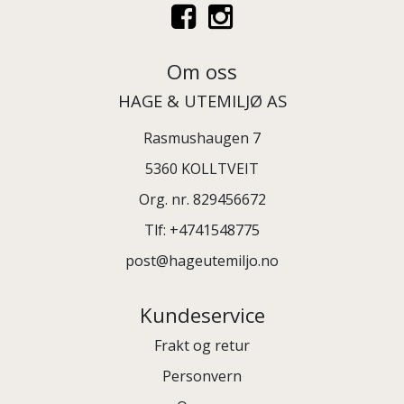
Om oss
HAGE & UTEMILJØ AS
Rasmushaugen 7
5360 KOLLTVEIT
Org. nr. 829456672
Tlf:
+4741548775
post@hageutemiljo.no
Kundeservice
Frakt og retur
Personvern