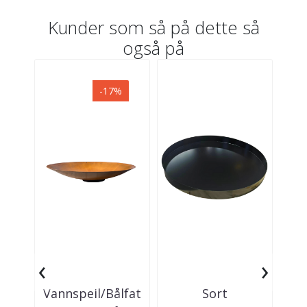
Kunder som så på dette så
også på
-17%
‹
›
Vannspeil/Bålfat
Sort