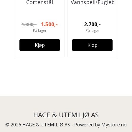
Cortenstål
Vannspeil/Fuglebad
Van
Ø60cm
Ø100cm
1.500,-
2.700,-
1.800,-
På lager
På lager
Kjøp
Kjøp
HAGE & UTEMILJØ AS
© 2026 HAGE & UTEMILJØ AS - Powered by
Mystore.no