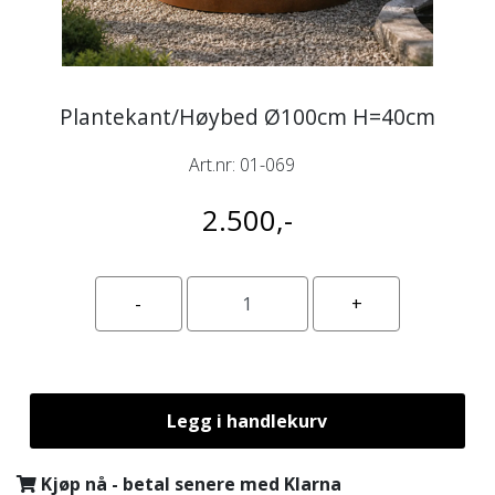
Plantekant/Høybed Ø100cm H=40cm
Art.nr:
01-069
2.500,-
Legg i handlekurv
Kjøp nå - betal senere med Klarna