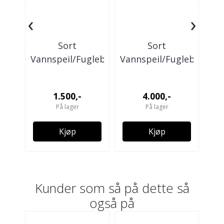
‹
›
Sort
Sort
Vannspeil/Fuglebad
Vannspeil/Fuglebad
R
Ø60cm
Ø100cm H=20cm
2
1.500,-
4.000,-
På lager
På lager
Kjøp
Kjøp
Kunder som så på dette så
også på