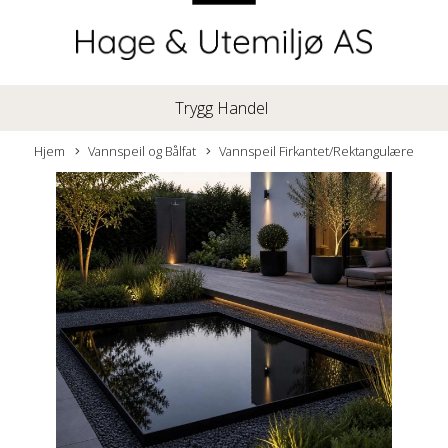
Trygg Handel
Hjem
Vannspeil og Bålfat
Vannspeil Firkantet/Rektangulære