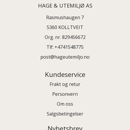
HAGE & UTEMILJØ AS
Rasmushaugen 7
5360 KOLLTVEIT
Org. nr. 829456672
Tlf:
+4741548775
post@hageutemiljo.no
Kundeservice
Frakt og retur
Personvern
Om oss
Salgsbetingelser
Nyhetsbrev