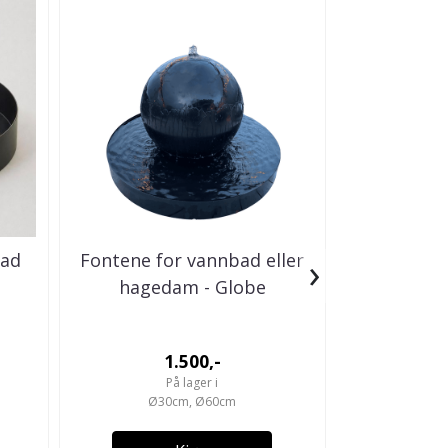
›
bad
Fontene for vannbad eller
Peisbord
hagedam - Globe
1.500,-
På lager i
Ø30cm, Ø60cm