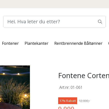
Fontener
Plantekanter
Rentbrennende Båltønner
Fontene Corten
Art.nr:
01-061
17% Rabatt
12.000,-
9.999,-