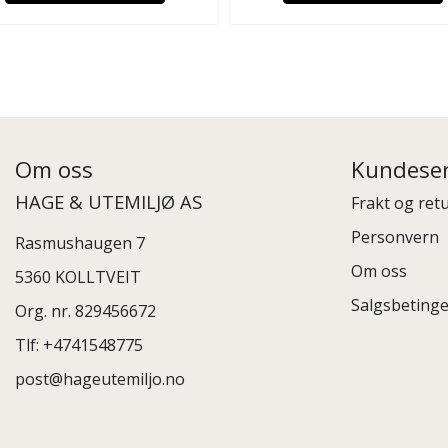
Om oss
Kundeser
HAGE & UTEMILJØ AS
Frakt og ret
Personvern
Rasmushaugen 7
Om oss
5360 KOLLTVEIT
Salgsbetinge
Org. nr. 829456672
Tlf:
+4741548775
post@hageutemiljo.no