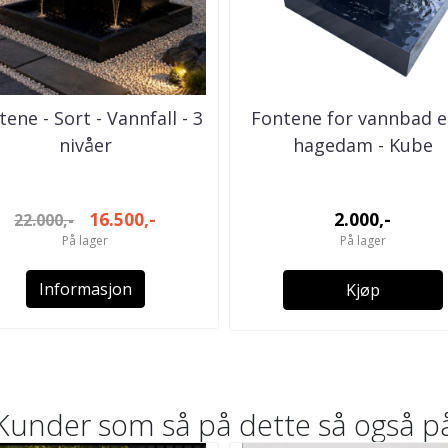
ene - Sort - Vannfall - 3
Fontene for vannbad el
nivåer
hagedam - Kube
16.500,-
2.000,-
22.000,-
På lager
På lager
Informasjon
Kjøp
Kunder som så på dette så også p