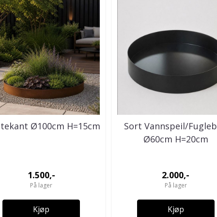
ntekant Ø100cm H=15cm
Sort Vannspeil/Fugle
Ø60cm H=20cm
1.500,-
2.000,-
På lager
På lager
Kjøp
Kjøp