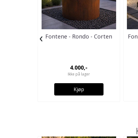
‹
Fontene - Rondo - Corten
Font
4.000,-
Ikke på lager
Kjøp