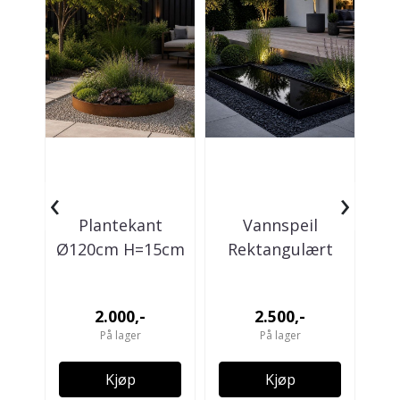
‹
›
Plantekant
Vannspeil
Pl
Ø120cm H=15cm
Rektangulært
Ø8
120x60x10cm -
Sort
2.000,-
2.500,-
På lager
På lager
Kjøp
Kjøp