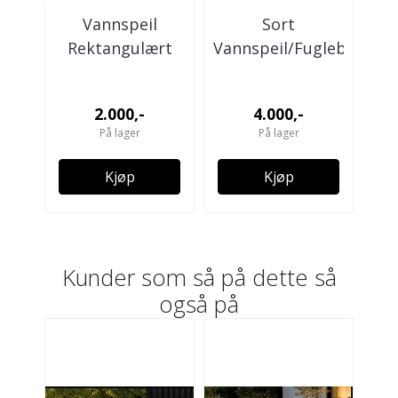
Vannspeil
Sort
Rektangulært
Vannspeil/Fuglebad
R
100x60x10cm -
Ø120cm
2
Sort
2.000,-
4.000,-
På lager
På lager
Kjøp
Kjøp
Kunder som så på dette så
også på