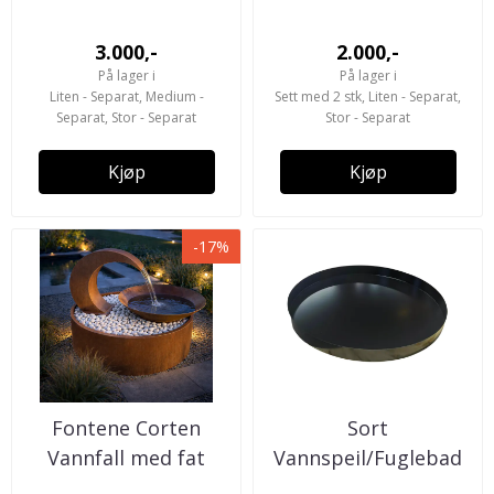
3.000,-
2.000,-
På lager i
På lager i
Liten - Separat, Medium -
Sett med 2 stk, Liten - Separat,
Separat, Stor - Separat
Stor - Separat
Kjøp
Kjøp
-17%
Fontene Corten
Sort
Vannfall med fat
Vannspeil/Fuglebad
Ø150cm