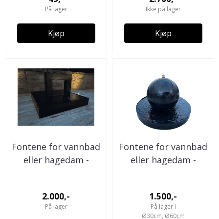
På lager
Ikke på lager
Kjøp
Kjøp
Fontene for vannbad
Fontene for vannbad
eller hagedam -
eller hagedam -
Kvadrat
Globe
2.000,-
1.500,-
På lager
På lager i
Ø30cm, Ø60cm