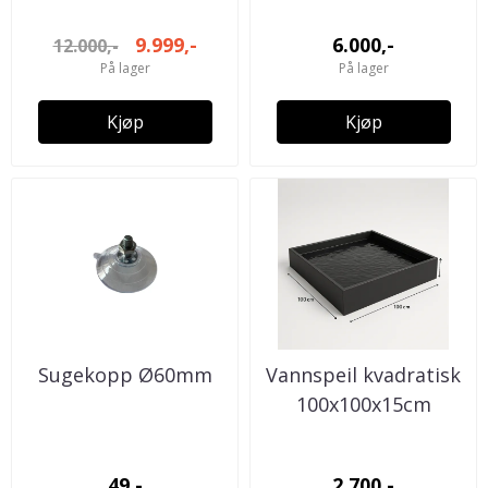
9.999,-
6.000,-
12.000,-
På lager
På lager
Kjøp
Kjøp
Sugekopp Ø60mm
Vannspeil kvadratisk
100x100x15cm
Pulverlakkert ...
49,-
2.700,-