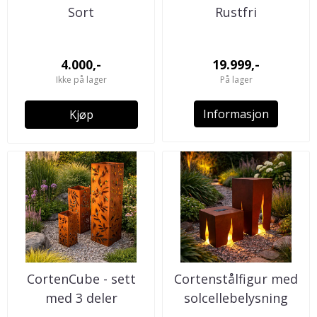
Sort
Rustfri
4.000,-
19.999,-
Ikke på lager
På lager
Informasjon
Kjøp
CortenCube - sett
Cortenstålfigur med
med 3 deler
solcellebelysning