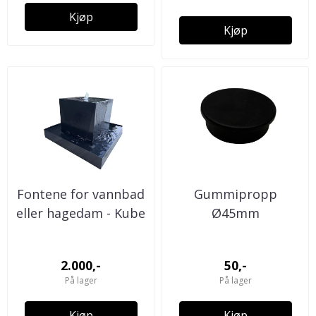
Kjøp
Kjøp
Fontene for vannbad
Gummipropp
eller hagedam - Kube
Ø45mm
2.000,-
50,-
På lager
På lager
Kjøp
Kjøp